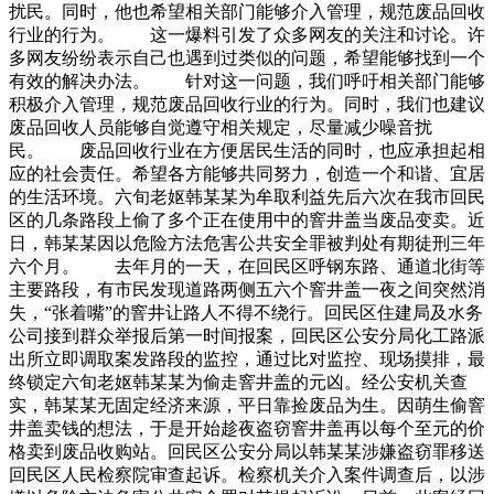
扰民。同时，他也希望相关部门能够介入管理，规范废品回收
行业的行为。 这一爆料引发了众多网友的关注和讨论。许
多网友纷纷表示自己也遇到过类似的问题，希望能够找到一个
有效的解决办法。 针对这一问题，我们呼吁相关部门能够
积极介入管理，规范废品回收行业的行为。同时，我们也建议
废品回收人员能够自觉遵守相关规定，尽量减少噪音扰
民。 废品回收行业在方便居民生活的同时，也应承担起相
应的社会责任。希望各方能够共同努力，创造一个和谐、宜居
的生活环境。六旬老妪韩某某为牟取利益先后六次在我市回民
区的几条路段上偷了多个正在使用中的窨井盖当废品变卖。近
日，韩某某因以危险方法危害公共安全罪被判处有期徒刑三年
六个月。 去年月的一天，在回民区呼钢东路、通道北街等
主要路段，有市民发现道路两侧五六个窨井盖一夜之间突然消
失，“张着嘴”的窨井让路人不得不绕行。回民区住建局及水务
公司接到群众举报后第一时间报案，回民区公安分局化工路派
出所立即调取案发路段的监控，通过比对监控、现场摸排，最
终锁定六旬老妪韩某某为偷走窨井盖的元凶。经公安机关查
实，韩某某无固定经济来源，平日靠捡废品为生。因萌生偷窨
井盖卖钱的想法，于是开始趁夜盗窃窨井盖再以每个至元的价
格卖到废品收购站。回民区公安分局以韩某某涉嫌盗窃罪移送
回民区人民检察院审查起诉。检察机关介入案件调查后，以涉