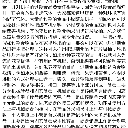
除”。是下馆子就餐，人们往往会浪费掉很多食物。节约粮
食，并对扔掉的过期食品负责任很重要，因为当过期食品腐烂
时，它会释放出甲烷气体，大家都知道甲烷是一种对环境有害
的温室气体。大量的过期的食品不应随意扔掉，能回收的可以
回收处理或和堆肥成有机材料，还没变质的食品或许也可以捐
给慈善机构，其他变质的过期食物只能扔进垃圾桶。总之我们
应该尽量采取措施有效措施，减少食品浪费。一、堆肥处理。
假如过期食物品放在家里堆肥的话，那么可以在家中对过期食
品进行堆肥处理，这样可以不用把过期食品扔进垃圾桶，堆肥
处理对环境是有好处的，如果你种养花草的话，那么就可以为
您的花草提供一些有用的有机肥。自制肥料将将可以给种养花
草的土壤施肥，达到滋养花草的目的。过期食品堆肥适合食物
残渣，例如水果和蔬菜、咖啡渣、蛋壳、果壳和茶包，不要以
堆肥的方式处理要由盘片、磁头、盘片转轴及控制电机、磁头
控制器、数据转换器、接口、缓存等几个部分组成，硬盘主要
分为机械硬盘和固态硬盘，机械硬盘即是传统普通硬盘，固态
硬盘称作电子硬盘或者固态电子盘，是由控制单元和固态存储
单元组成的硬盘，固态硬盘的接口规范和定义、功能及使用方
法上与机械硬盘的相同，在产品外形和尺寸上也与机械硬盘一
致，个人电脑上不管是台式机还是笔记本用的大多是机械硬
盘，主要是因为固态硬盘成本比较高。硬盘销毁工作是针对电
脑数据销毁，储存在这些硬盘里的数据如果没有销毁好有可能