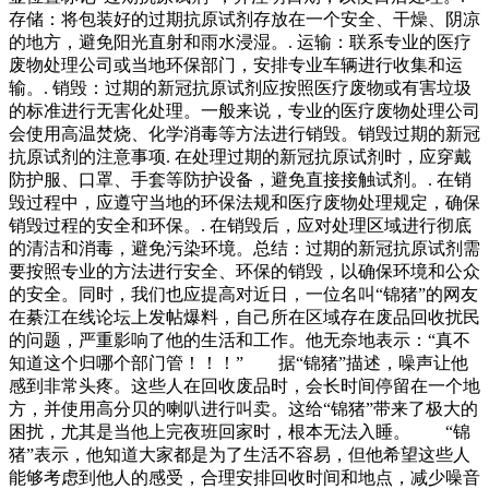
存储：将包装好的过期抗原试剂存放在一个安全、干燥、阴凉
的地方，避免阳光直射和雨水浸湿。. 运输：联系专业的医疗
废物处理公司或当地环保部门，安排专业车辆进行收集和运
输。. 销毁：过期的新冠抗原试剂应按照医疗废物或有害垃圾
的标准进行无害化处理。一般来说，专业的医疗废物处理公司
会使用高温焚烧、化学消毒等方法进行销毁。销毁过期的新冠
抗原试剂的注意事项. 在处理过期的新冠抗原试剂时，应穿戴
防护服、口罩、手套等防护设备，避免直接接触试剂。. 在销
毁过程中，应遵守当地的环保法规和医疗废物处理规定，确保
销毁过程的安全和环保。. 在销毁后，应对处理区域进行彻底
的清洁和消毒，避免污染环境。总结：过期的新冠抗原试剂需
要按照专业的方法进行安全、环保的销毁，以确保环境和公众
的安全。同时，我们也应提高对近日，一位名叫“锦猪”的网友
在綦江在线论坛上发帖爆料，自己所在区域存在废品回收扰民
的问题，严重影响了他的生活和工作。他无奈地表示：“真不
知道这个归哪个部门管！！！” 据“锦猪”描述，噪声让他
感到非常头疼。这些人在回收废品时，会长时间停留在一个地
方，并使用高分贝的喇叭进行叫卖。这给“锦猪”带来了极大的
困扰，尤其是当他上完夜班回家时，根本无法入睡。 “锦
猪”表示，他知道大家都是为了生活不容易，但他希望这些人
能够考虑到他人的感受，合理安排回收时间和地点，减少噪音