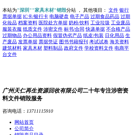
本站为
"深圳""家具木材"销毁
分站 ， 其他项目：
文件
银行
票据单据
IC卡/银行卡
电脑硬盘
电子产品
过期食品药品
过期
化妆品
档案资料
医院处方单据
奶粉/饮料
工业垃圾
工业废品
服装衣服
纸质文件
涉密文件
标书/合同
快递单据
不合格产品
过期物品
办公用品资料
假冒伪劣产品
纸皮/包装
日化用品
生
产废品
发票单据
票据凭证
图书书籍报刊
考试试卷
海关资料
建筑材料
家具木材
塑料制品
政府文件
学校资料文件
电商平
台文件
广州天仁再生资源回收有限公司
二十年专注涉密资
料文件销毁服务
咨询电话：
13711115910
网站首页
公司简介
销毁产品目录