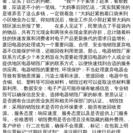
看，证实了自己的判断。 “我一下子紧张了起来，看那数
量，应该是不小的一笔钱。”大妈事后回忆说，“其实我紧张的
是谁弄丢了这么多钱，一定很着急！”大妈赶紧抱着口袋来到
小区物业办公室。得知情况后，物业工作员小郭赶紧替大妈向
辖区派出所报了警。 在多人见证下，民警清点了手提袋内
的物品，共有万元现金和两张夹在现金里的存折，总计随着科
技的快速发展和消费者对电子产品更新换代的需求日益增长，
废旧电器的处理成为一个重要问题。合理、安全地销毁废弃电
器不仅能保护环境，还能回收利用资源。那么，电器销毁厂家
联系方式多少？本文档旨在为需要处理废旧电器的个人或企业
提供地区电器销毁厂家的联系方式，以便快速找到合适的服务
供应商。电器销毁的重要性. 环境保护：不当处理废弃电器会
导致有害物质泄漏，污染土壤和水源。. 资源回收：电器中包
含铜、铝、塑料等可回收材料，销毁过程可以提取这些材料重
新利用。. 数据安全：电子产品可能存储有敏感信息，专业销
毁可以确保信息安全。选择电器销毁厂家的标准. 资质认证：
是否拥有合法的营业执照和相关环保部门的认证。. 销毁技
术：采用的销毁技术是否符合环保要求，能否有效回收资
源。. 服务态度：响应速度、服务态度以及是否提供上门服务
等。. 价格透明：销毁费用是否合理且没有隐藏的额外费用。.
客户评价：行二次包装，确保不会泄露。. 标记：在包装上明
显位置标记“过期抗原试剂”，并注明日期，以便日后处理。.