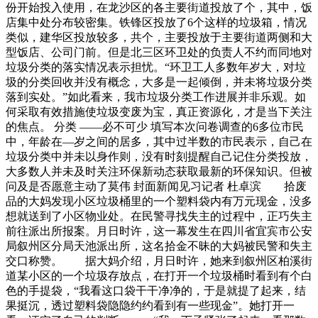
份开始投入使用，在龙沙区的各主要街道投放了个，其中，饭
店集中处分布较密集。铁锋区投放了6个这样的垃圾箱，情况
类似，建华区投放较多，共个，主要投放于主要街道两侧和大
型饭店、公司门前。但是北三区环卫处的负责人不约而同地对
垃圾分类的落实情况表示担忧。“环卫工人多数年岁大，对垃
圾的分类回收并没有概念，大多是一起倾倒，并未将垃圾分类
落到实处。”如此看来，我市垃圾分类工作进展并非乐观。如
何采取有效措施使垃圾变废为宝，真正资源化，才是当下关注
的焦点。 分类 ——必不可少 填写本次问卷调查的6多位市民
中，年龄在—岁之间的居多，其中过半数的市民表示，自己在
垃圾分类中并未以身作则，没有时刻提醒自己记住分类投放，
大多数人并未及时关注环保新动态获取最新的环保知识。但被
问及是否愿意主动了莫伟 封面新闻见习记者 杜卓滨 拾废
品的大妈发现小区垃圾桶里的一个塑料袋内有万元现金，没多
想就送到了小区物业处。在民警寻找失主的过程中，正巧失主
前往派出所报案。月日时许，这一幕发生在四川省宜宾市公安
局叙州区分局天池派出所，这名拾金不昧的大妈被民警和失主
交口称赞。 据大妈介绍，月日时许，她来到叙州区柏溪街
道某小区的一个垃圾存放点，在打开一个垃圾桶时看到有个白
色的手提袋，“我看这口袋干干净净的，于是就提了起来，结
果挺沉，透过塑料袋隐隐约约看到有一些现金”。她打开一