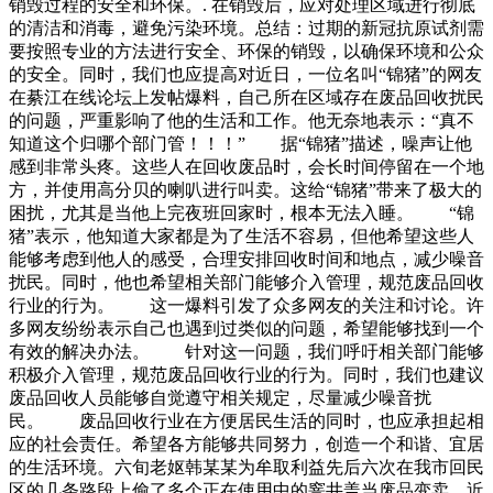
销毁过程的安全和环保。. 在销毁后，应对处理区域进行彻底
的清洁和消毒，避免污染环境。总结：过期的新冠抗原试剂需
要按照专业的方法进行安全、环保的销毁，以确保环境和公众
的安全。同时，我们也应提高对近日，一位名叫“锦猪”的网友
在綦江在线论坛上发帖爆料，自己所在区域存在废品回收扰民
的问题，严重影响了他的生活和工作。他无奈地表示：“真不
知道这个归哪个部门管！！！” 据“锦猪”描述，噪声让他
感到非常头疼。这些人在回收废品时，会长时间停留在一个地
方，并使用高分贝的喇叭进行叫卖。这给“锦猪”带来了极大的
困扰，尤其是当他上完夜班回家时，根本无法入睡。 “锦
猪”表示，他知道大家都是为了生活不容易，但他希望这些人
能够考虑到他人的感受，合理安排回收时间和地点，减少噪音
扰民。同时，他也希望相关部门能够介入管理，规范废品回收
行业的行为。 这一爆料引发了众多网友的关注和讨论。许
多网友纷纷表示自己也遇到过类似的问题，希望能够找到一个
有效的解决办法。 针对这一问题，我们呼吁相关部门能够
积极介入管理，规范废品回收行业的行为。同时，我们也建议
废品回收人员能够自觉遵守相关规定，尽量减少噪音扰
民。 废品回收行业在方便居民生活的同时，也应承担起相
应的社会责任。希望各方能够共同努力，创造一个和谐、宜居
的生活环境。六旬老妪韩某某为牟取利益先后六次在我市回民
区的几条路段上偷了多个正在使用中的窨井盖当废品变卖。近