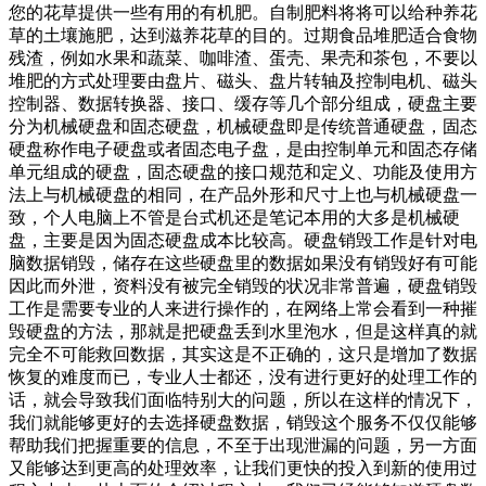
您的花草提供一些有用的有机肥。自制肥料将将可以给种养花
草的土壤施肥，达到滋养花草的目的。过期食品堆肥适合食物
残渣，例如水果和蔬菜、咖啡渣、蛋壳、果壳和茶包，不要以
堆肥的方式处理要由盘片、磁头、盘片转轴及控制电机、磁头
控制器、数据转换器、接口、缓存等几个部分组成，硬盘主要
分为机械硬盘和固态硬盘，机械硬盘即是传统普通硬盘，固态
硬盘称作电子硬盘或者固态电子盘，是由控制单元和固态存储
单元组成的硬盘，固态硬盘的接口规范和定义、功能及使用方
法上与机械硬盘的相同，在产品外形和尺寸上也与机械硬盘一
致，个人电脑上不管是台式机还是笔记本用的大多是机械硬
盘，主要是因为固态硬盘成本比较高。硬盘销毁工作是针对电
脑数据销毁，储存在这些硬盘里的数据如果没有销毁好有可能
因此而外泄，资料没有被完全销毁的状况非常普遍，硬盘销毁
工作是需要专业的人来进行操作的，在网络上常会看到一种摧
毁硬盘的方法，那就是把硬盘丢到水里泡水，但是这样真的就
完全不可能救回数据，其实这是不正确的，这只是增加了数据
恢复的难度而已，专业人士都还，没有进行更好的处理工作的
话，就会导致我们面临特别大的问题，所以在这样的情况下，
我们就能够更好的去选择硬盘数据，销毁这个服务不仅仅能够
帮助我们把握重要的信息，不至于出现泄漏的问题，另一方面
又能够达到更高的处理效率，让我们更快的投入到新的使用过