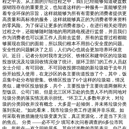
程之中去。从上面的介绍过程之中，我们已经能够知道硬盘数
据销毁存在的重要意义，也知道这样的一种服务一直能够坚持
着专业环保的宗旨，这样就能够为所有有需要的消费者提供更
高质量和高标准的服务，这样就能够真正的为消费者带来资料
的零风险。为了保证让更多的消费者放心，在进行相关处理的
过程之中，还能够随时随地的用闭路电视进行监督，并且我们
作为消费者也可以派工作人员前去监督。所有的监督过程都能
够展现在我们的面前，所以我们根本不用担心安全度的问题。
安全性的问题解决了之后，人们内心也就会更加培养环保意
识。近日，记者分别对我市龙沙区、铁锋区和建华区的垃圾箱
投放状况及垃圾回收情况做了统计。据环卫部门的工作人员赵
女士介绍，有可回收、不可回收投掷功能的新垃圾箱于去年月
份开始投入使用，在龙沙区的各主要街道投放了个，其中，饭
店集中处分布较密集。铁锋区投放了6个这样的垃圾箱，情况
类似，建华区投放较多，共个，主要投放于主要街道两侧和大
型饭店、公司门前。但是北三区环卫处的负责人不约而同地对
垃圾分类的落实情况表示担忧。“环卫工人多数年岁大，对垃
圾的分类回收并没有概念，大多是一起倾倒，并未将垃圾分类
落到实处。”如此看来，我市垃圾分类工作进展并非乐观。如
何采取有效措施使垃圾变废为宝，真正资源化，才是当下关注
的焦点。 分类 ——必不可少 填写本次问卷调查的6多位市民
中，年龄在—岁之间的居多，其中过半数的市民表示，自己在