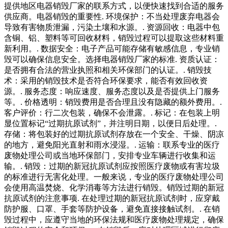
提供地区电器销毁厂家的联系方式，以便快速找到合适的服务
供应商。电器销毁的重要性. 环境保护：不当处理废弃电器会
导致有害物质泄漏，污染土壤和水源。. 资源回收：电器中包
含铜、铝、塑料等可回收材料，销毁过程可以提取这些材料重
新利用。. 数据安全：电子产品可能存储有敏感信息，专业销
毁可以确保信息安全。选择电器销毁厂家的标准. 资质认证：
是否拥有合法的营业执照和相关环保部门的认证。. 销毁技
术：采用的销毁技术是否符合环保要求，能否有效回收资
源。. 服务态度：响应速度、服务态度以及是否提供上门服务
等。. 价格透明：销毁费用是否合理且没有隐藏的额外费用。.
客户评价：行二次包装，确保不会泄露。. 标记：在包装上明
显位置标记“过期抗原试剂”，并注明日期，以便日后处理。.
存储：将包装好的过期抗原试剂存放在一个安全、干燥、阴凉
的地方，避免阳光直射和雨水浸湿。. 运输：联系专业的医疗
废物处理公司或当地环保部门，安排专业车辆进行收集和运
输。. 销毁：过期的新冠抗原试剂应按照医疗废物或有害垃圾
的标准进行无害化处理。一般来说，专业的医疗废物处理公司
会使用高温焚烧、化学消毒等方法进行销毁。销毁过期的新冠
抗原试剂的注意事项. 在处理过期的新冠抗原试剂时，应穿戴
防护服、口罩、手套等防护设备，避免直接接触试剂。. 在销
毁过程中，应遵守当地的环保法规和医疗废物处理规定，确保