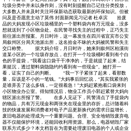
垃圾分类中并未以身作则，没有时刻提醒自己记住分类投放，
大多数人并未及时关注环保新动态获取最新的环保知识。但被
问及是否愿意主动了莫伟 封面新闻见习记者 杜卓滨 拾废
品的大妈发现小区垃圾桶里的一个塑料袋内有万元现金，没多
想就送到了小区物业处。在民警寻找失主的过程中，正巧失主
前往派出所报案。月日时许，这一幕发生在四川省宜宾市公安
局叙州区分局天池派出所，这名拾金不昧的大妈被民警和失主
交口称赞。 据大妈介绍，月日时许，她来到叙州区柏溪街
道某小区的一个垃圾存放点，在打开一个垃圾桶时看到有个白
色的手提袋，“我看这口袋干干净净的，于是就提了起来，结
果挺沉，透过塑料袋隐隐约约看到有一些现金”。她打开一
看，证实了自己的判断。 “我一下子紧张了起来，看那数
量，应该是不小的一笔钱。”大妈事后回忆说，“其实我紧张的
是谁弄丢了这么多钱，一定很着急！”大妈赶紧抱着口袋来到
小区物业办公室。得知情况后，物业工作员小郭赶紧替大妈向
辖区派出所报了警。 在多人见证下，民警清点了手提袋内
的物品，共有万元现金和两张夹在现金里的存折，总计随着科
技的快速发展和消费者对电子产品更新换代的需求日益增长，
废旧电器的处理成为一个重要问题。合理、安全地销毁废弃电
器不仅能保护环境，还能回收利用资源。那么，电器销毁厂家
联系方式多少？本文档旨在为需要处理废旧电器的个人或企业