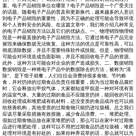
案。电子产品销毁单位在哪里？电子产品销毁是一个广受关注
的话题。随着电子产品的普及和更新换代，越来越多的人意识
到电子产品销毁的重要性，因为不正确的处理可能会导致环境
和个人资料安全的风险。在这篇文章中，我们将介绍几种常见
的电子产品销毁方法以及它们的优缺点。一、物理销毁物理销
毁是一种最直接的电子产品销毁方法。它通过将电子产品完全
摧毁来确保数据无法恢复。这种方法的优点是可靠性高，可以
彻底清除数据，并且不需要特殊软件或技能。但是，物理销毁
可能会对环境造成负面影响，并且不能回收电子产品的资源。
此外，这种方法可能会对企业的资产造成损失。二、数据销毁
数据销毁是一种将电子产品中的数据除去的方法，被称为“清
除”。是下馆子就餐，人们往往会浪费掉很多食物。节约粮
食，并对扔掉的过期食品负责任很重要，因为当过期食品腐烂
时，它会释放出甲烷气体，大家都知道甲烷是一种对环境有害
的温室气体。大量的过期的食品不应随意扔掉，能回收的可以
回收处理或和堆肥成有机材料，还没变质的食品或许也可以捐
给慈善机构，其他变质的过期食物只能扔进垃圾桶。总之我们
应该尽量采取措施有效措施，减少食品浪费。一、堆肥处理。
假如过期食物品放在家里堆肥的话，那么可以在家中对过期食
品进行堆肥处理，这样可以不用把过期食品扔进垃圾桶，堆肥
处理对环境是有好处的，如果你种养花草的话，那么就可以为