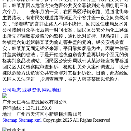
日，韩某某因以危险方法危害公共安全罪被判处有期徒刑三年
六个月。 去年月的一天，在回民区呼钢东路、通道北街等
主要路段，有市民发现道路两侧五六个窨井盖一夜之间突然消
失，“张着嘴”的窨井让路人不得不绕行。回民区住建局及水务
公司接到群众举报后第一时间报案，回民区公安分局化工路派
出所立即调取案发路段的监控，通过比对监控、现场摸排，最
终锁定六旬老妪韩某某为偷走窨井盖的元凶。经公安机关查
实，韩某某无固定经济来源，平日靠捡废品为生。因萌生偷窨
井盖卖钱的想法，于是开始趁夜盗窃窨井盖再以每个至元的价
格卖到废品收购站。回民区公安分局以韩某某涉嫌盗窃罪移送
回民区人民检察院审查起诉。检察机关介入案件调查后，以涉
嫌以危险方法危害公共安全罪对其提起诉讼。日前，此案经回
民区人民法院进一步调查审理，被告人韩某某因以危险方
公司动态
业界资讯
网站地图
广州天仁再生资源回收有限公司
咨询热线：13711115910
地址：广州市天河区小新塘横圳路10号
Sitemap
Sitemap.xml
Copyright 2025 All Rights Reserved
微信客服