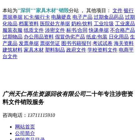
本站为
"深圳""家具木材"销毁
分站 ， 其他项目：
文件
银行
票据单据
IC卡/银行卡
电脑硬盘
电子产品
过期食品药品
过期
化妆品
档案资料
医院处方单据
奶粉/饮料
工业垃圾
工业废品
服装衣服
纸质文件
涉密文件
标书/合同
快递单据
不合格产品
过期物品
办公用品资料
假冒伪劣产品
纸皮/包装
日化用品
生
产废品
发票单据
票据凭证
图书书籍报刊
考试试卷
海关资料
建筑材料
家具木材
塑料制品
政府文件
学校资料文件
电商平
台文件
广州天仁再生资源回收有限公司
二十年专注涉密资
料文件销毁服务
咨询电话：
13711115910
网站首页
公司简介
销毁产品目录